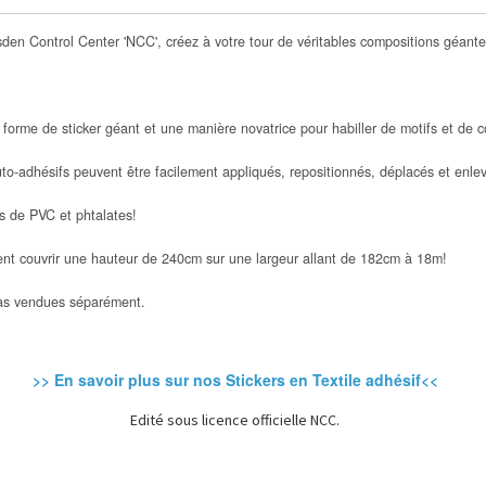
en Control Center 'NCC', créez à votre tour de véritables compositions géantes
orme de sticker géant et une manière novatrice pour habiller de motifs et de co
o-adhésifs peuvent être facilement appliqués, repositionnés, déplacés et enle
s de PVC et phtalates!
vent couvrir une hauteur de 240cm sur une largeur allant de 182cm à 18m!
pas vendues séparément.
>> En savoir plus sur nos Stickers en Textile adhésif<<
Edité sous licence officielle NCC.