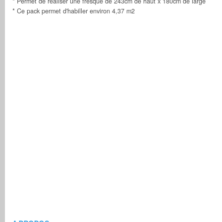
* Permet de réaliser une fresque de 243cm de haut x 180cm de large
* Ce pack permet d'habiller environ 4,37 m2