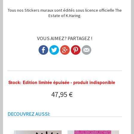
Tous nos Stickers muraux sont édités sous licence officielle The
Estate of K.Haring.
VOUS AIMEZ? PARTAGEZ !
Stock: Edition limitée épuisée - produit indisponible
47,95 €
Stickers muraux Dancers Keith Haring
Créé au début des années 80, ce motif Dancers de Keith Haring, devenu
http://www.stickboutik.com/prod_img/Cat1/sCat1/Prod6/show/1.jpg
Stickboutik.com
Product ID:
90008
47.95
Stock: Edition limitée épuisée - produit indisponible
Neuf
DECOUVREZ AUSSI: