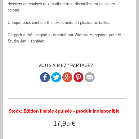
dossiers de chaises aux motifs rétros, disponible en plusieurs
coloris.
Chaque pack contient 6 stickers noirs en plusieures tailles.
Ce pack à été imaginé et dessiné par Wietske Hoogstadt pour le
Studio Jan Habraken.
VOUS AIMEZ? PARTAGEZ !
Stock: Edition limitée épuisée - produit indisponible
17,95 €
Stickers dos de chaises rétro Jan Habraken
C'est le moment de redonner un second souffle à vos chaises.Rav
http://www.stickboutik.com/prod_img/Cat1/sCat16/Prod62/show/1.j