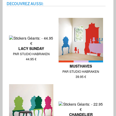
Stickboutik.com
Product ID:
90932
17.95
Stock: Edition limitée épuisée - produit indisponible
Neuf
DECOUVREZ AUSSI:
LACY SUNDAY
PAR STUDIO HABRAKEN
44.95 €
MUSTHAVES
PAR STUDIO HABRAKEN
39.95 €
CHANDELIER