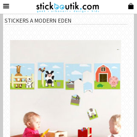
STICKERS A MODERN EDEN