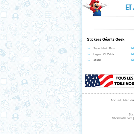
ET
Stickers Géants Geek
Super Mario Bros.
Legend Of Zelda
ATARI
Accueil
|
Plan du
Sti
Stickboutik.com |