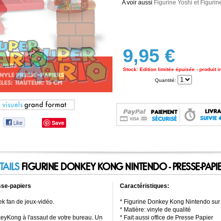
A voir aussi
Figurine Yoshi
et
Figurin
9,95 €
Stock: Edition limitée épuisée - produit 
Quantité:
Save
TAILS
FIGURINE DONKEY KONG NINTENDO - PRESSE-PAPI
sse-papiers
Caractéristiques:
ek fan de jeux-vidéo.
* Figurine Donkey Kong Nintendo sur
* Matière: vinyle de qualité
eyKong à l'assaut de votre bureau. Un
* Fait aussi office de Presse Papier