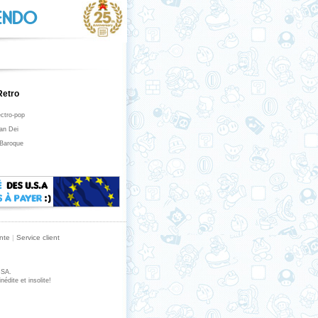
TENDO
Retro
ectro-pop
lan Dei
 Baroque
nte
|
Service client
USA.
édite et insolite!