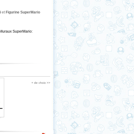
i
et
Figurine SuperMario
 Muraux SuperMario:
+ de choix >>
..