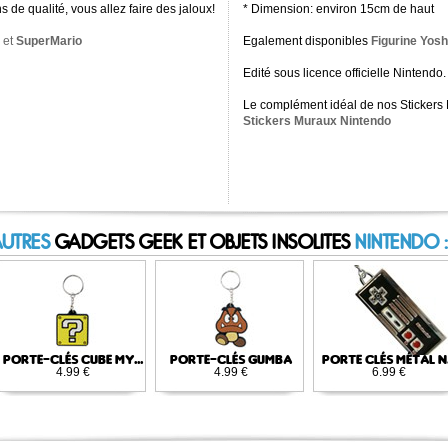
ns de qualité, vous allez faire des jaloux!
* Dimension: environ 15cm de haut
et
SuperMario
Egalement disponibles
Figurine Yosh
Edité sous licence officielle Nintendo.
Le complément idéal de nos Stickers
Stickers Muraux Nintendo
AUTRES
GADGETS GEEK ET OBJETS INSOLITES
NINTENDO :
PORTE-CLÉS CUBE MY...
PORTE-CLÉS GUMBA
PORTE CLÉS MÉTAL N.
4.99 €
4.99 €
6.99 €