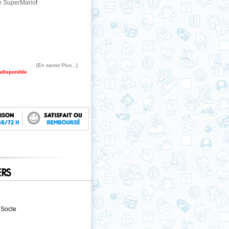
e SuperMario
!
[En savoir Plus...]
indisponible
ERS
 Socle