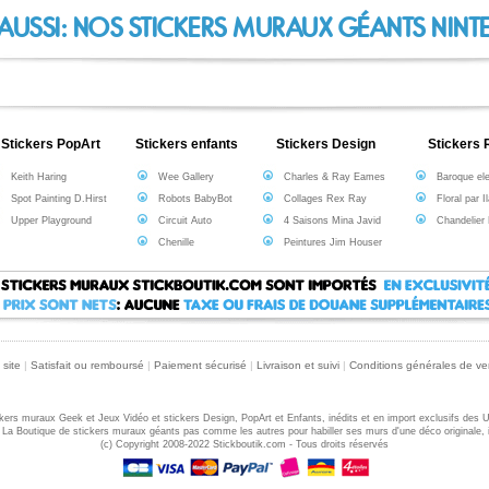
 AUSSI: NOS STICKERS MURAUX GÉANTS NIN
Stickers PopArt
Stickers enfants
Stickers Design
Stickers 
Keith Haring
Wee Gallery
Charles & Ray Eames
Baroque el
Spot Painting D.Hirst
Robots BabyBot
Collages Rex Ray
Floral par I
Upper Playground
Circuit Auto
4 Saisons Mina Javid
Chandelier
Chenille
Peintures Jim Houser
 site
|
Satisfait ou remboursé
|
Paiement sécurisé
|
Livraison et suivi
|
Conditions générales de ve
ckers muraux Geek et Jeux Vidéo et stickers Design, PopArt et Enfants, inédits et en import exclusifs des 
 La Boutique de stickers muraux géants pas comme les autres pour habiller ses murs d'une déco originale, in
(c) Copyright 2008-2022 Stickboutik.com - Tous droits réservés