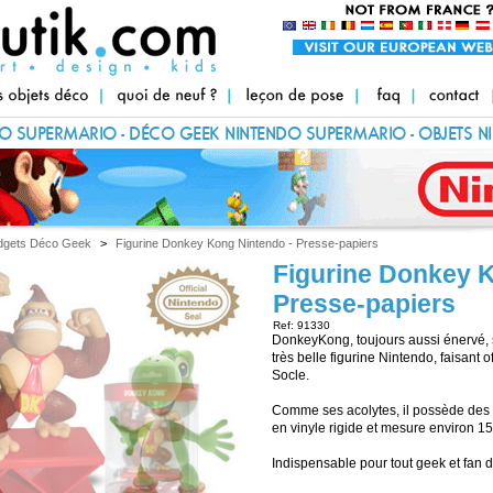
O SUPERMARIO - DÉCO GEEK NINTENDO SUPERMARIO - OBJETS 
O SUPERMARIO:
GADGETS GEEK
INSOLITES
dgets Déco Geek
>
Figurine Donkey Kong Nintendo - Presse-papiers
Figurine Donkey 
Presse-papiers
Ref: 91330
DonkeyKong, toujours aussi énervé, 
très belle figurine Nintendo, faisant 
Socle.
Comme ses acolytes, il possède des fi
en vinyle rigide et mesure environ 1
Indispensable pour tout geek et fan 