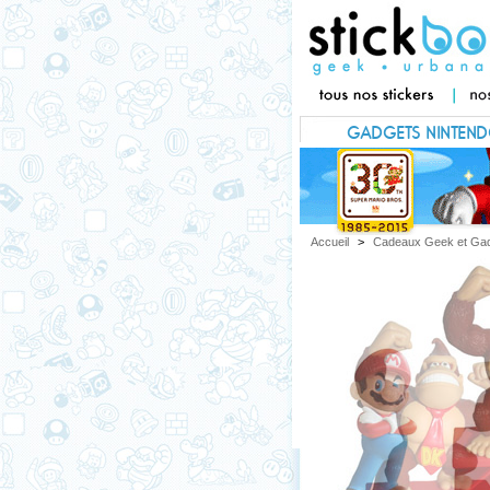
GADGETS NINTEND
NINTEND
Accueil
>
Cadeaux Geek et Ga