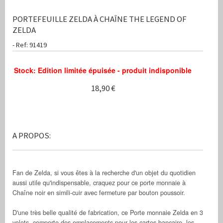
PORTEFEUILLE ZELDA À CHAÎNE THE LEGEND OF
ZELDA
- Ref: 91419
Stock: Edition limitée épuisée - produit indisponible
18,90 €
A PROPOS:
Fan de Zelda, si vous êtes à la recherche d'un objet du quotidien
aussi utile qu'indispensable, craquez pour ce porte monnaie à
Chaîne noir en simili-cuir avec fermeture par bouton poussoir.
D'une très belle qualité de fabrication, ce Porte monnaie Zelda en 3
volets, comporte des emplacements pour les cartes bancaire, les