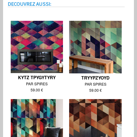
Product ID:
90237
59.00
Stock: Edition limitée épuisée - produit indisponible
Neuf
DECOUVREZ AUSSI:
KYTZ TPYGYTYRY
TRYYPZYOYD
PAR SPIRES
PAR SPIRES
59.00 €
59.00 €