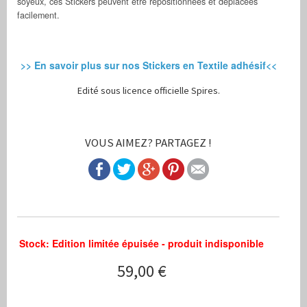
soyeux, ces Stickers peuvent être repositionnées et déplacées
facilement.
>> En savoir plus sur nos Stickers en Textile adhésif<<
Edité sous licence officielle Spires.
VOUS AIMEZ? PARTAGEZ !
Stock: Edition limitée épuisée - produit indisponible
59,00 €
aqww hyx - Stickers Muraux Spires
Fans des créations du Designer Spires, créez à votre tour de véri
http://www.stickboutik.com/prod_img/Cat1/sCat39/Prod200/show/1
Stickboutik.com