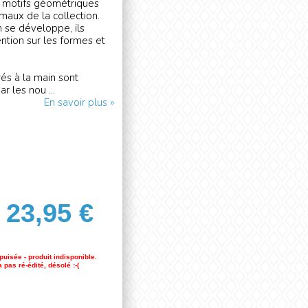
t motifs géométriques
maux de la collection.
n se développe, ils
ention sur les formes et
rés à la main sont
r les nou ...
En savoir plus »
23,95 €
puisée - produit indisponible.
 pas ré-édité, désolé :-(