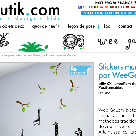
>
muraux pour bébé par Wee Gallery
Stickers muraux Giraffe
Stickers mu
par WeeGa
taille XXL - motifs multi
Positionnables
Ref: 90622
Wee Gallery à été
souhaitant une alt
méthodes tradition
des nourrissons.
A la naissance, ils