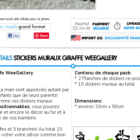
Save
TAILS
STICKERS MURAUX GIRAFFE WEEGALLERY
ffe WeeGallery
Contenu de chaque pack:
* 2 Planches de stickers re-pos
* 10 stickers muraux au total
 la main sont appréciés autant par
nfants que de leurs parents!
comme ces stickers muraux
Dimensions:
sitionnables
, vous pourrez
* environ 33cm x 50cm
e et encore le décor au fur et à
e de vos bambins.
ffes et 5 branches! Au total 10
 re-créer votre décor comme bon