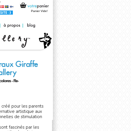
Panier Vide!
raux Giraffe
llery
colores - Re-
 créé pour les parents
ernative artistique aux
nelles de stimulation
 sont fascinés par les