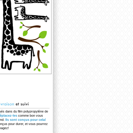
ués dans du film polypropylène de
éplacez-les
comme bon vous
ond.
Ils sont conçus pour cela!
onçus pour durer, et vous pourrez
nagez!