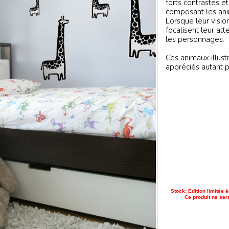
forts contrastes e
composant les ani
Lorsque leur visio
focalisent leur att
les personnages.
Ces animaux illust
appréciés autant pa
Stock: Edition limitée é
Ce produit ne sera