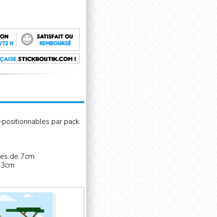
-positionnables par pack.
ces de 7cm
x23cm