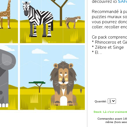
découvrez ici
SAF
Recommandé à par
puzzles muraux so
vous pourrez donc l
coller, recoller en
Ce pack comprend 
* Rhinoceros et Gi
* Zébre et Singe
* El ...
Quantité:
Stock: Là c'est vraimen
Commandez avant 14h 
même (hors week-