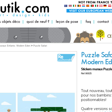
>
muraux Enfants: Modern Eden
Puzzle Safari
Puzzle Safa
Modern Ed
Stickers muraux Puzzle
Ref: 90635
Tout nouveau, tou
pour nos bambins:
positionnables!
Quatre versions s