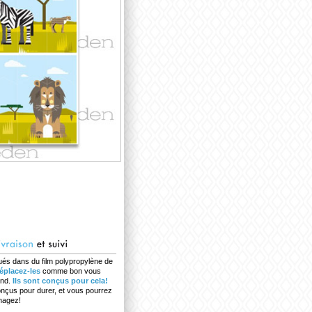
ués dans du film polypropylène de
éplacez-les
comme bon vous
ond.
Ils sont conçus pour cela!
onçus pour durer, et vous pourrez
nagez!