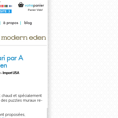
Panier Vide!
ri par A
en
 - Import USA
t chaud et spécialement
 des puzzles muraux re-
ont proposées,