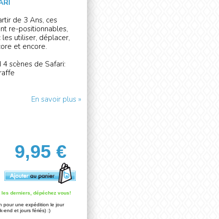
ARI
tir de 3 Ans, ces
nt re-positionnables,
es utiliser, déplacer,
core et encore.
4 scènes de Safari:
raffe
En savoir plus »
9,95 €
t les derniers, dépéchez vous!
pour une expédition le jour
end et jours fériés) :)