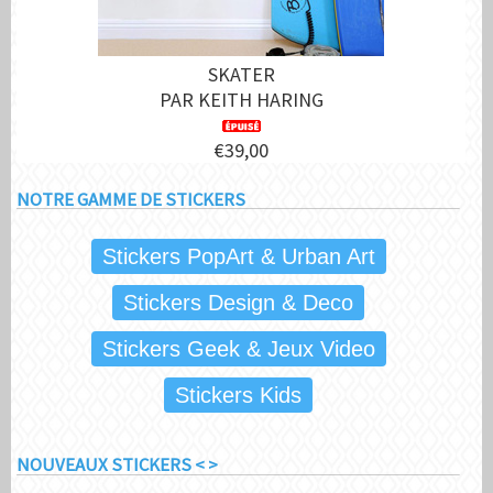
SKATER
PAR KEITH HARING
€39,00
NOTRE GAMME DE STICKERS
Stickers PopArt & Urban Art
Stickers Design & Deco
Stickers Geek & Jeux Video
Stickers Kids
NOUVEAUX STICKERS < >